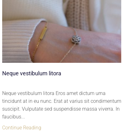
Co
Co
ti
su
Neque vestibulum litora
fau
Co
Neque vestibulum litora Eros amet dictum urna
tincidunt at in eu nunc. Erat at varius sit condimentum
suscipit. Vulputate sed suspendisse massa viverra. In
faucibus...
Continue Reading