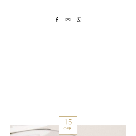
15
ФЕВ.