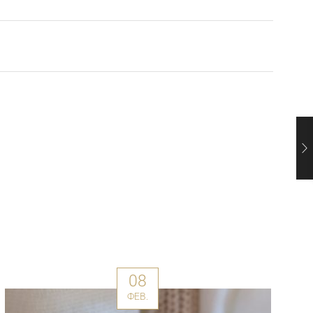
08
ФЕВ.