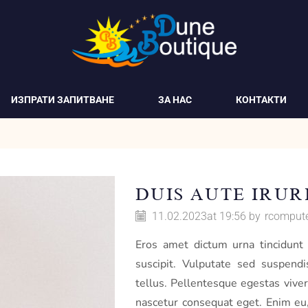
ИЗПРАТИ ЗАПИТВАНЕ
ЗА НАС
КОНТАКТИ
DUIS AUTE IRUR
11.02.2023
at 19:56 by
rcomput
Eros amet dictum urna tincidunt 
suscipit. Vulputate sed suspendi
tellus. Pellentesque egestas viver
nascetur consequat eget. Enim eu,