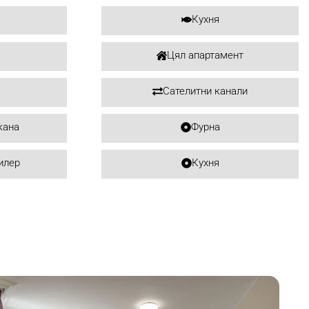
Кухня
Цял апартамент
Сателитни канали
кана
Фурна
илер
Кухня