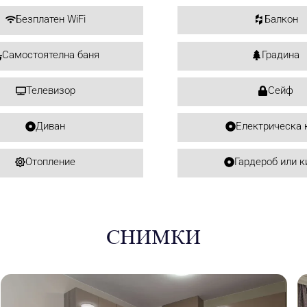
Безплатен WiFi
Балкон
Самостоятелна баня
Градина
Телевизор
Сейф
Диван
Електрическа 
Отопление
Гардероб или к
СНИМКИ