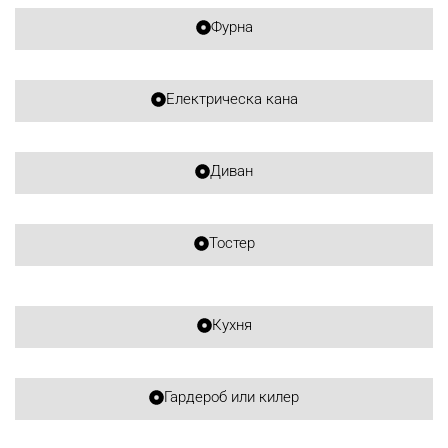
Фурна
Електрическа кана
Диван
Тостер
Кухня
Гардероб или килер