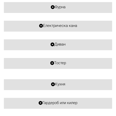
Фурна
Електрическа кана
Диван
Тостер
Кухня
Гардероб или килер